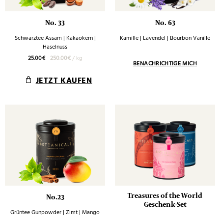
No. 33
No. 63
Schwarztee Assam | Kakaokern |
Kamille | Lavendel | Bourbon Vanille
Haselnuss
25.00
€
250.00
€
/
kg
JETZT KAUFEN
Treasures of the World
No.23
Geschenk-Set
Grüntee Gunpowder | Zimt | Mango