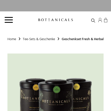
Zum
Lieferzeit:
Next Day
Inhalt
Versandkostenfrei
2-3
Delivery
springen
Bio zertifiziert
ab 39 €
Werktage
Option
Home
Tee-Sets & Geschenke
Geschenkset Fresh & Herbal