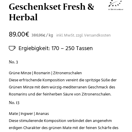
Geschenkset Fresh &
Herbal
89.00
€
386.96
/
kg
inkl. MwSt.
zzgl.
Versandkosten
€
Ergiebigkeit: 170 – 250 Tassen
No. 3
Grüne Minze | Rosmarin | Zitronenschalen
Diese erfrischende Komposition vereint die spritzige Süße der
Grünen Minze mit dem würzig-mediterranen Geschmack des
Rosmarins und der feinherben Säure von Zitronenschalen.
No. 13
Mate | Ingwer | Ananas
Diese stimulierende Komposition verbindet den angenehm
erdigen Charakter des grünen Mate mit der feinen Schärfe des