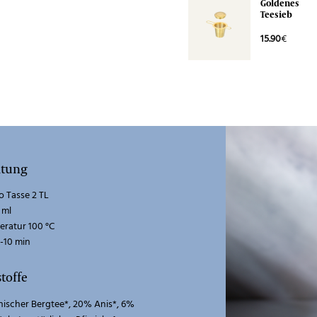
Goldenes
Teesieb
15.90
€
itung
 Tasse 2 TL
 ml
ratur 100 °C
5-10 min
stoffe
hischer Bergtee*, 20% Anis*, 6%