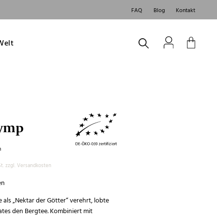
FAQ
Blog
Kontakt
Welt
lymp
h
t.
zzgl.
Versandkosten
en
 als
„Nektar der Götter“ verehrt, lobte
ates den Bergtee. Kombiniert mit