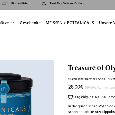
Bio zertifiziert
Next Day Delivery Option
hätze
Geschenke
MEISSEN x BOTEANICALS
Unsere 
Treasure of O
Griechischer Bergtee | Anis | Pfirsic
28.00
€
560.00
€
/
kg
inkl. MwS
Ergiebigkeit: 60 – 90 Tass
In der griechischen Mythologie
schon der antike Arzt Hippokr