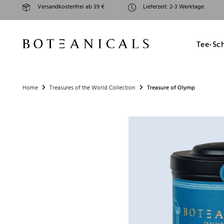
Zum
Versandkostenfrei ab 39 €
Lieferzeit: 2-3 Werktage
Inhalt
springen
Tee-Sc
Home
Treasures of the World Collection
Treasure of Olymp