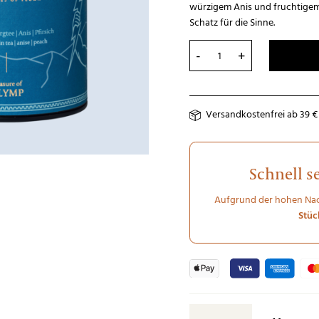
würzigem Anis und fruchtigem 
Schatz für die Sinne.
Treasure of Olymp
Versandkostenfrei ab 39 €
Schnell s
Aufgrund der hohen Na
Stü