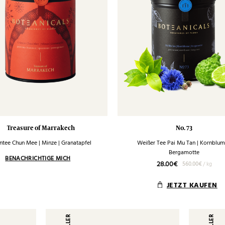
Treasure of Marrakech
No. 73
ntee Chun Mee | Minze | Granatapfel
Weißer Tee Pai Mu Tan | Kornblum
Bergamotte
28.00
€
560.00
€
/
kg
JETZT KAUFEN