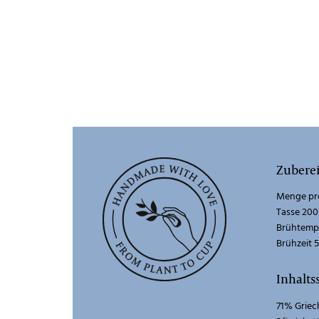
Zubere
Menge pro
Tasse 200
Brühtempe
Brühzeit 
Inhalts
71% Griec