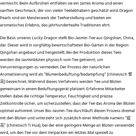
vermischt. Beim Aufbrühen entfalten sie ein zartes Aroma und einen
sanften Geschmack, der von vielen Teeliebhabern geschätzt wird. Dragon
Pearls sind ein Meisterwerk der Teeherstellung und bieten ein
aromatisches Erlebnis, das jahrhundertealte Traditionen ehrt.
Die Basis unseres Lucky Dragon stellt Bio-Jasmin-Tee aus Qingshan, China,
dar. Dieser wird in sorgfältig bewirtschafteten Bio-Gärten in der Region
Qingshan angebaut und hergestellt. Bei der Produktion dieses Tees
werden die Jasminblüten physisch vom Tee getrennt, um
Verunreinigungen zu vermeiden. Der Prozess der natürlichen
Aromatisierung wird als “Blumenbeduftung/bedampfung” (chinesisch 窨
花) bezeichnet. Während dieses Verfahrens werden Tee und Blüten
gemeinsam in einem Beduftungsgerät platziert. Erfahrene Mitarbeiter
stellen dabei die richtige Temperatur, Feuchtigkeit und präzise
Zeitkontrolle sicher, um sicherzustellen, dass der Tee das Aroma der Blüten
optimal aufnimmt. Unser Bio-Jasmin-Tee durchläuft diesen Prozess dreimal
mit den Blüten und unterzieht sich zusätzlich einer Methode namens “提
花” (chinesisch Ti Hua), bei der eine geringere Menge an Blüten verwendet
wird, um den Tee vor dem Verpacken ein letztes Mal speziell zu