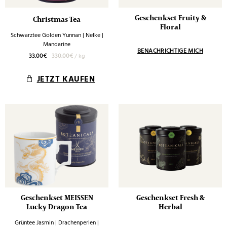
Geschenkset Fruity &
Christmas Tea
Floral
Schwarztee Golden Yunnan | Nelke |
Mandarine
33.00
€
330.00
€
/
kg
JETZT KAUFEN
Geschenkset MEISSEN
Geschenkset Fresh &
Lucky Dragon Tea
Herbal
Grüntee Jasmin | Drachenperlen |