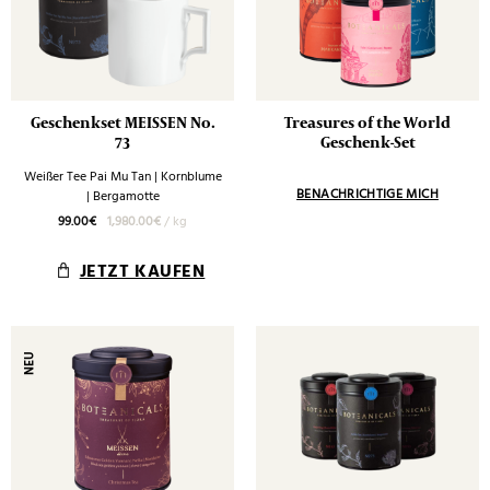
Geschenkset MEISSEN No.
Treasures of the World
73
Geschenk-Set
Weißer Tee Pai Mu Tan | Kornblume
| Bergamotte
99.00
€
1,980.00
€
/
kg
JETZT KAUFEN
NEU