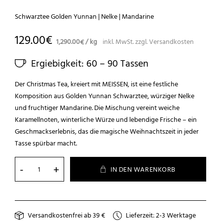
Schwarztee Golden Yunnan | Nelke | Mandarine
129.00
€
1,290.00
/
kg
inkl. MwSt.
zzgl.
Versandkosten
€
Ergiebigkeit: 60 – 90 Tassen
Der Christmas Tea, kreiert mit MEISSEN, ist eine festliche
Komposition aus Golden Yunnan Schwarztee, würziger Nelke
und fruchtiger Mandarine. Die Mischung vereint weiche
Karamellnoten, winterliche Würze und lebendige Frische – ein
Geschmackserlebnis, das die magische Weihnachtszeit in jeder
Tasse spürbar macht.
Geschenkset MEISSEN Christmas Tea Me
IN DEN WARENKORB
Versandkostenfrei ab 39 €
Lieferzeit: 2-3 Werktage