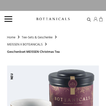
Zum
Lieferzeit:
Next Day
Inhalt
Versandkostenfrei
2-3
Delivery
springen
Bio zertifiziert
ab 39 €
Werktage
Option
Home
Tee-Sets & Geschenke
MEISSEN X BOTEANICALS
Geschenkset MEISSEN Christmas Tea
NEU