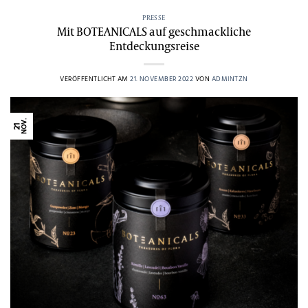
PRESSE
Mit BOTEANICALS auf geschmackliche
Entdeckungsreise
VERÖFFENTLICHT AM
21. NOVEMBER 2022
VON
ADMINTZN
NOV.
21