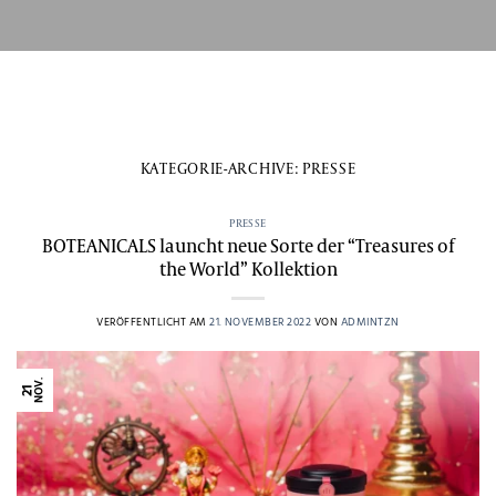
Zum
Versandkostenfrei
Lieferzeit: 2-3
Inhalt
Bio zertifiziert
ab 49 €
Werktage
springen
KATEGORIE-ARCHIVE:
PRESSE
PRESSE
BOTEANICALS launcht neue Sorte der “Treasures of
the World” Kollektion
VERÖFFENTLICHT AM
21. NOVEMBER 2022
VON
ADMINTZN
NOV.
21