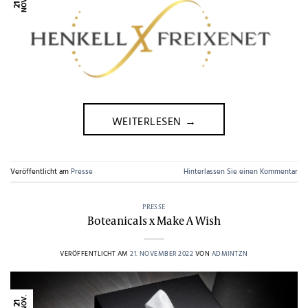
NOV.
21
WEITERLESEN
→
Veröffentlicht am
Presse
Hinterlassen Sie einen Kommentar
PRESSE
Boteanicals x Make A Wish
VERÖFFENTLICHT AM
21. NOVEMBER 2022
VON
ADMINTZN
NOV.
21