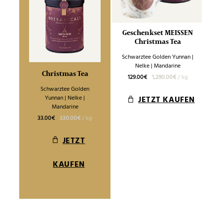
Geschenkset MEISSEN
Christmas Tea
Schwarztee Golden Yunnan |
Nelke | Mandarine
Christmas Tea
129.00
€
1,290.00
€
/
kg
Schwarztee Golden
Yunnan | Nelke |
JETZT KAUFEN
Mandarine
33.00
€
330.00
€
/
kg
JETZT
KAUFEN