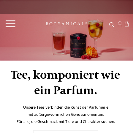
Zum
Versandkostenfrei
Lieferzeit: 2-3
Inhalt
Bio zertifiziert
ab 49 €
Werktage
springen
Tee, komponiert wie
ein Parfum.
Unsere Tees verbinden die Kunst der Parfümerie
mit außergewöhnlichen Genussmomenten.
Für alle, die Geschmack mit Tiefe und Charakter suchen.